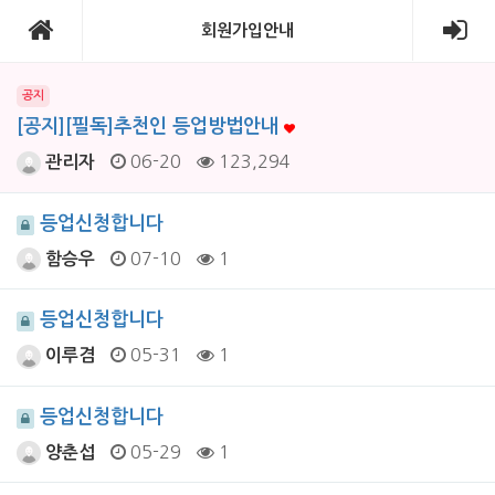
회원가입안내
공지
[공지][필독]추천인 등업방법안내
06-20
123,294
관리자
등업신청합니다
07-10
1
함승우
등업신청합니다
05-31
1
이루겸
등업신청합니다
05-29
1
양춘섭