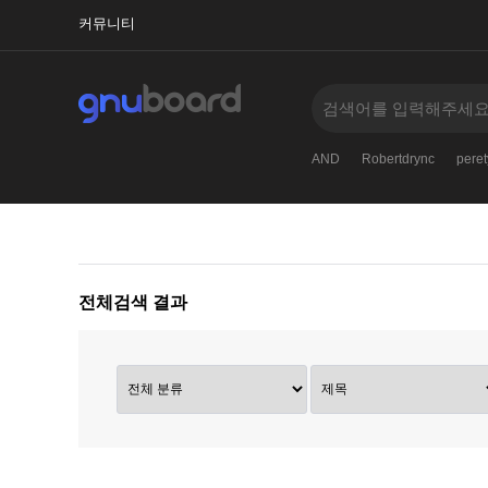
커뮤니티
AlbertnoM
order
ScottEnash
Zack_mn
AND
Robertdrync
pere
전체검색 결과