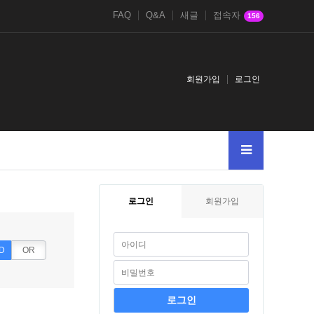
FAQ
Q&A
새글
접속자
156
회원가입
로그인
tdrync
peretyazhkaqcP…
AlbertnoM
order
로그인
회원가입
D
OR