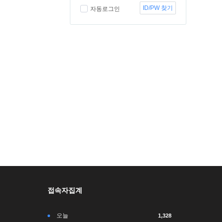
ID/PW 찾기
자동로그인
접속자집계
오늘
1,328