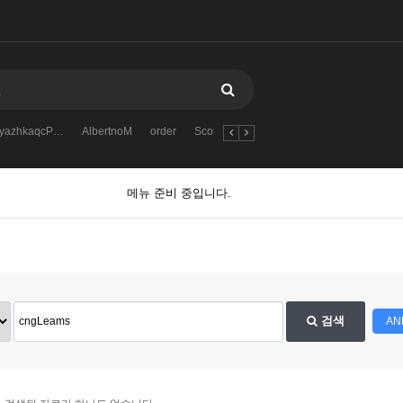
tyazhkaqcP…
AlbertnoM
order
ScottEnash
Zack_mn
AND
Rober
메뉴 준비 중입니다.
검색
AN